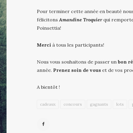
Pour terminer cette année en beauté nous 
félicitons
Amandine Troquier
qui remporte 
Poinsettia!
Merci
à tous les participants!
Nous vous souhaitons de passer un
bon ré
année.
Prenez soin de vous
et de vos pro
A bientôt !
cadeaux
concours
gagnants
lots