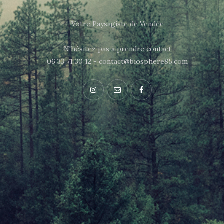
Votre Paysagiste de Vendée
N'hésitez pas à prendre contact
06 33 71 30 12 - contact@biosphere85.com