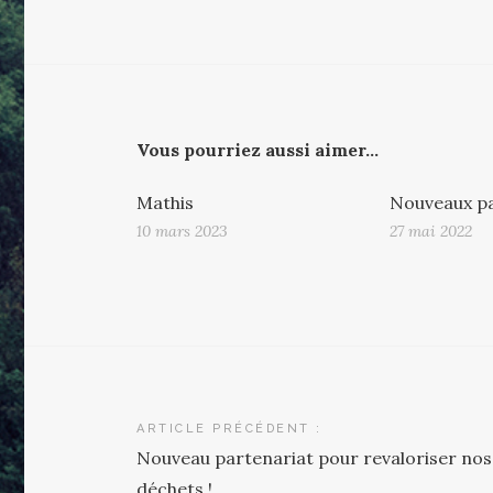
Vous pourriez aussi aimer...
Mathis
Nouveaux pa
10 mars 2023
27 mai 2022
Navigation
ARTICLE PRÉCÉDENT :
Nouveau partenariat pour revaloriser nos
de
déchets !