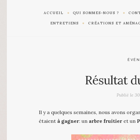
ACCUEIL
QUI SOMMES-NOUS ?
CONT
ENTRETIENS
CRÉATIONS ET AMÉNA
ÉVÉ
Résultat d
Publié le
30
Il y a quelques semaines, nous avons orga
étaient
à gagner
: un
arbre fruitier
et un
P