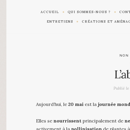
ACCUEIL
QUI SOMMES-NOUS ?
CONT
ENTRETIENS
CRÉATIONS ET AMÉNA
NON
L’a
Publié l
Aujourd’hui, le
20 mai
est la
journée mond
Elles se
nourrissent
principalement de
ne
activement à la
pollinisation
de plantes à 