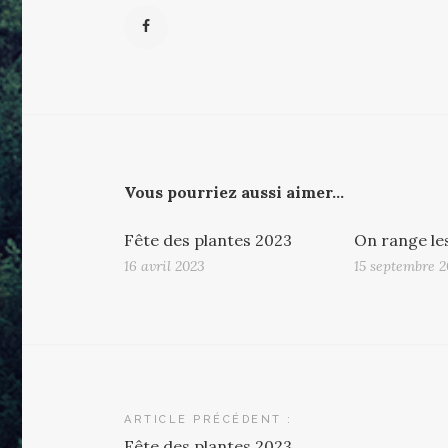
Vous pourriez aussi aimer...
Fête des plantes 2023
On range les
16 avril 2023
15 septembre 
Navigation
ARTICLE PRÉCÉDENT :
Fête des plantes 2023