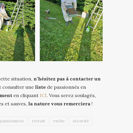
tte situation,
n’hésitez pas à contacter un
z consulter une
liste
de passionnés en
ement
en cliquant
ICI
. Vous serez soulagés,
es et sauves,
la nature vous remerciera
!
passionnées
retrait
ruche
sécurité