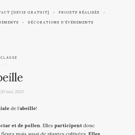
ACT [DEVIS GRATUIT]
PROJETS RÉALISÉS
GEMENTS
DÉCORATIONS D’ÉVÉNEMENTS
 CLASSÉ
beille
e
20 mai 2023
iale
de l’
abeille
!
ctar et de pollen
. Elles
participent
donc
fleurs mais aussi de plantes cultivées.
Elles