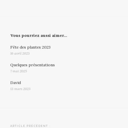
Vous pourriez aussi aimer...
Fête des plantes 2023
16 avril 2023
Quelques présentations
7 mai 2025
David
13 mars 2023
Navigation
ARTICLE PRÉCÉDENT :