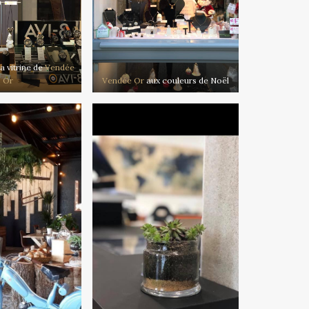
a vitrine de
Vendée
Or
Vendée Or
aux couleurs de Noël