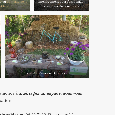
to au
domaine de la
aménagement pour l’association
irière
« au cœur de la nature »
stand « Nature et vintage «
e amenés à
aménager un espace,
nous vous
sation.
oignables
au 06.33.71.30.12 , par mail à