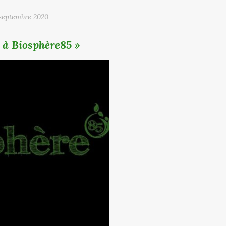
septembre 2020
 à Biosphère85 »