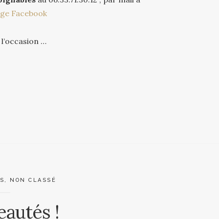
age Facebook
 l’occasion …
S
,
NON CLASSÉ
autés !