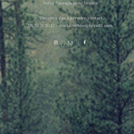
Votre Paysagiste de Vendée
N'hésitez pas à prendre contact
06 33 71 30 12 - contact@biosphere85.com