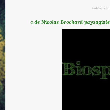
Publié le
8 
« de Nicolas Brochard paysagiste