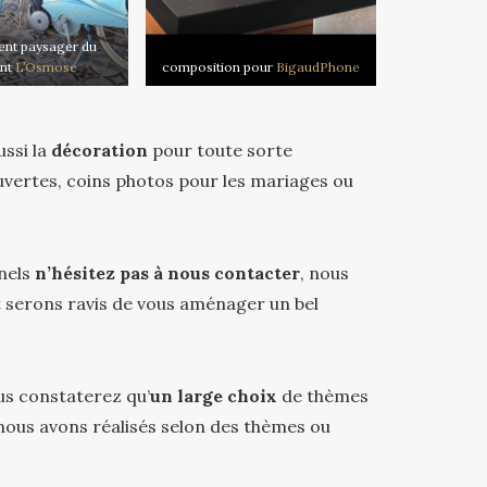
nt paysager du
nt
L’Osmose
composition pour
BigaudPhone
ssi la
décoration
pour toute sorte
ouvertes, coins photos pour les mariages ou
nnels
n’hésitez pas à nous contacter
, nous
t serons ravis de vous aménager un bel
us constaterez qu’
un large choix
de thèmes
 nous avons réalisés selon des thèmes ou