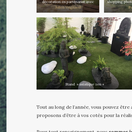
décoration en partenariat avec
shopping pho
Julien Vrignaud
Po
Stand » asiatique zen »
Tout au long de l’année, vous pouvez êtr
proposons d’être à vos cotés pour la réali
Pour tout renseignement, nous
sommes j