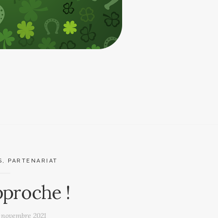
S
,
PARTENARIAT
pproche !
 novembre 2021