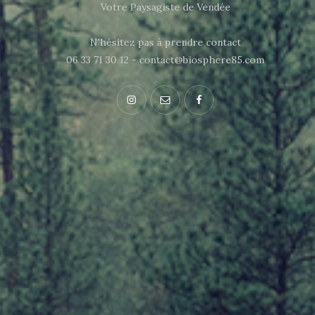
Votre Paysagiste de Vendée
N'hésitez pas à prendre contact
06 33 71 30 12 - contact@biosphere85.com